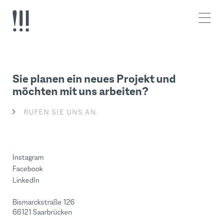
Z
Z
u
u
m
m
I
H
n
a
h
u
a
p
l
t
Sie planen ein neues Projekt und
t
m
möchten mit uns arbeiten?
e
n
RUFEN SIE UNS AN.
ü
Instagram
Facebook
LinkedIn
Bismarckstraße 126
66121 Saarbrücken