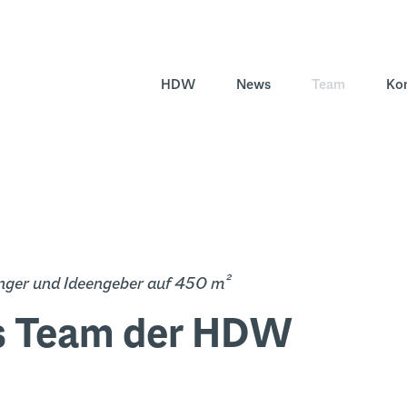
HDW
News
Team
Ko
nger und Ideengeber auf 450 m²
s Team der HDW