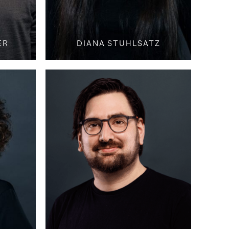
ER
DIANA STUHLSATZ