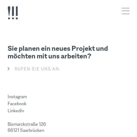
Z
Z
u
u
m
m
I
H
n
a
h
u
a
p
l
t
Sie planen ein neues Projekt und
t
m
möchten mit uns arbeiten?
e
n
RUFEN SIE UNS AN.
ü
Instagram
Facebook
LinkedIn
Bismarckstraße 126
66121 Saarbrücken