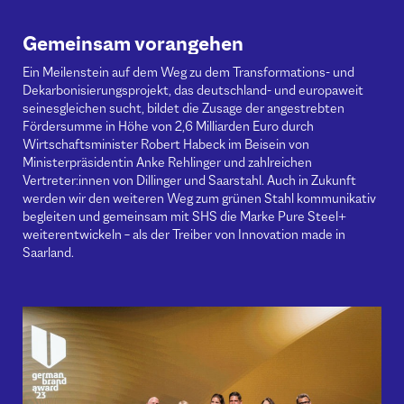
Gemeinsam vorangehen
Ein Meilenstein auf dem Weg zu dem Transformations- und
Dekarbonisierungsprojekt, das deutschland- und europaweit
seinesgleichen sucht, bildet die Zusage der angestrebten
Fördersumme in Höhe von 2,6 Milliarden Euro durch
Wirtschaftsminister Robert Habeck im Beisein von
Ministerpräsidentin Anke Rehlinger und zahlreichen
Vertreter:innen von Dillinger und Saarstahl. Auch in Zukunft
werden wir den weiteren Weg zum grünen Stahl kommunikativ
begleiten und gemeinsam mit SHS die Marke Pure Steel+
weiterentwickeln – als der Treiber von Innovation made in
Saarland.