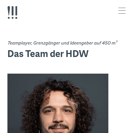
Z
Z
u
u
m
m
I
H
n
a
h
u
a
p
Teamplayer, Grenzgänger und Ideengeber auf 450 m²
l
t
t
m
Das Team der HDW
e
n
ü