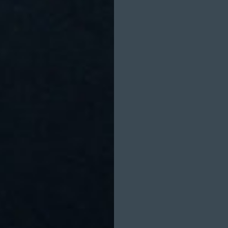
FINN SCHWABE
JENNIFER THIESE