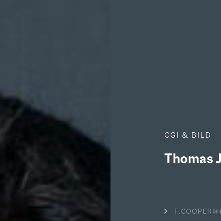
HDW
News
Team
Ko
CGI & BILD
nger und Ideengeber auf 450 m²
Thomas 
s Team der HDW
T.COOPER@