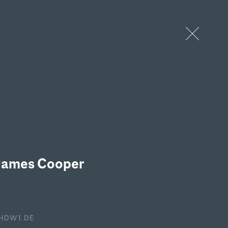
✕
mpetenzen
Referenzen
Jobs
Kontakt
James Cooper
HDW1.DE