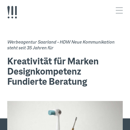
Z
Z
u
u
m
m
I
H
n
a
h
u
a
p
Werbeagentur Saarland – HDW Neue Kommunikation
l
t
steht seit 35 Jahren für
t
m
e
Kreativität für Marken
n
ü
Designkompetenz
Fundierte Beratung